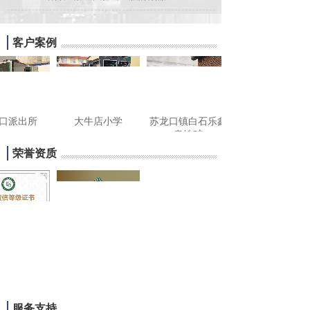
客户案例
口派出所
大牛店小学
苏龙口镇白石乐鑫
泉铁矿
荣誉资质
服务支持