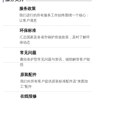
服务政策
我们进行的所有服务工作始终围绕一个核心：
让客户满意
环保标准
汇总国家及各省市锅炉排放政策，及时了解环
保动态
常见问题
囊括各炉型常见问题与资讯，辅助解答客户疑
惑
原装配件
我们向所有客户提供原装标准配件及“来图加
工”配件
在线报
修
您可以直接拨打售后服务电话申请售后，或者
填写报修信息。
集团新闻
行业新闻
新媒体专区