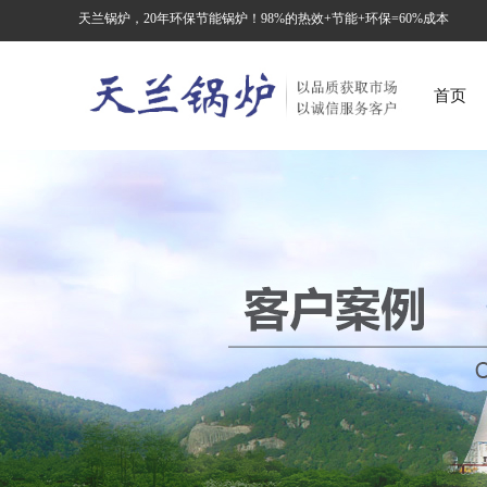
天兰锅炉，20年环保节能锅炉！98%的热效+节能+环保=60%成本
首页